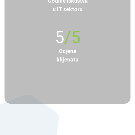
Godine iskustva
u IT sektoru
5
/5
Ocjena
klijenata