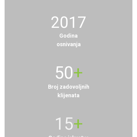
2017
Godina
osnivanja
50
+
Broj zadovoljnih
klijenata
15
+