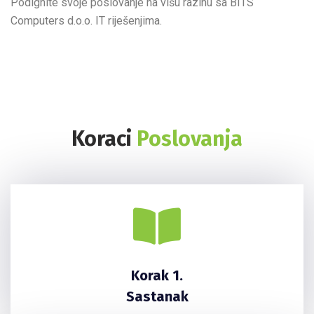
Podignite svoje poslovanje na višu razinu sa BITS
Computers
d.o.o. IT
riješenjima
.
Koraci
Poslovanja
Korak 1.
Sastanak