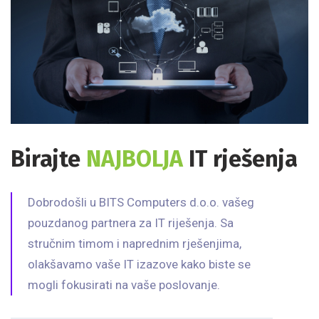
Birajte
NAJBOLJA
IT rješenja
Dobrodošli u BITS
Computers
d.o.o. vašeg
pouzdanog partnera za
IT
riješenja
. Sa
stručnim timom i naprednim rješenjima,
olakšavamo
vaše IT izazove kako biste se
mogli fokusirati na vaše poslovanje.